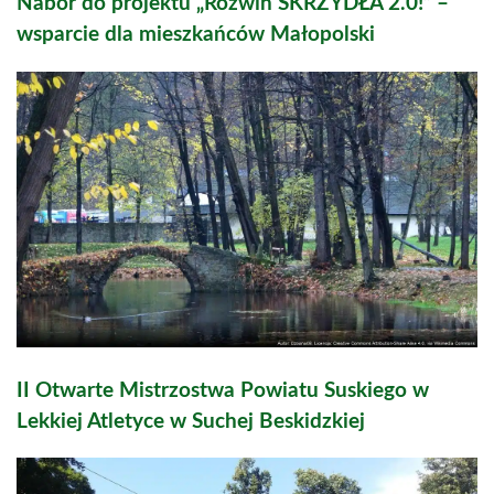
Nabór do projektu „Rozwiń SKRZYDŁA 2.0!” –
wsparcie dla mieszkańców Małopolski
II Otwarte Mistrzostwa Powiatu Suskiego w
Lekkiej Atletyce w Suchej Beskidzkiej