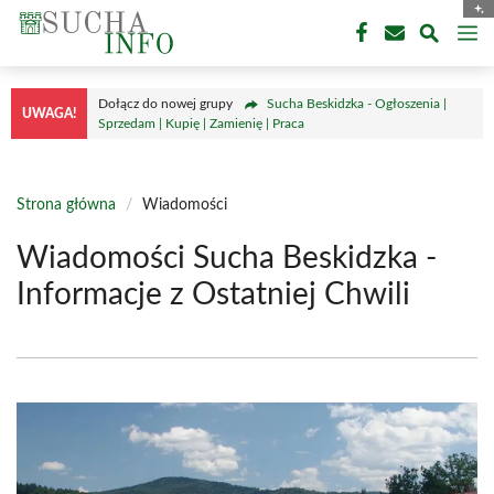
Przejdź
M
do
treści
Dołącz do nowej grupy
Sucha Beskidzka - Ogłoszenia |
UWAGA!
Sprzedam | Kupię | Zamienię | Praca
Strona główna
/
Wiadomości
Wiadomości Sucha Beskidzka -
Informacje z Ostatniej Chwili