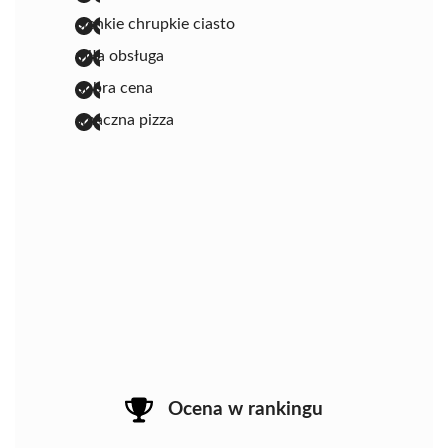
cienkie chrupkie ciasto
miła obsługa
dobra cena
smaczna pizza
Ocena w rankingu