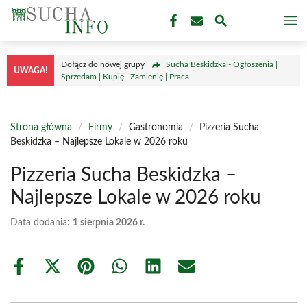
Przejdź
M
do
treści
Dołącz do nowej grupy
Sucha Beskidzka - Ogłoszenia |
UWAGA!
Sprzedam | Kupię | Zamienię | Praca
Strona główna
/
Firmy
/
Gastronomia
/
Pizzeria Sucha
Beskidzka – Najlepsze Lokale w 2026 roku
Pizzeria Sucha Beskidzka –
Najlepsze Lokale w 2026 roku
Data dodania:
1 sierpnia 2026 r.
Share
Share
Share
Share
Share
Share
on
on
on
on
on
on
Facebook
X
Pinterest
WhatsApp
LinkedIn
Email
(Twitter)