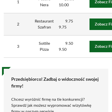
1
Zobacz F
Nera
10.00
Restaurant
9.75
2
Zobacz F
Szafran
9.75
Sottile
9.50
3
Zobacz F
Pizza
9.50
Przedsiębiorco! Zadbaj o widoczność swojej
firmy!
Chcesz wyróżnić firmę na tle konkurencji?
Sprawdź jak możesz wypromować wizytówkę
firmy w naszym serwisie.