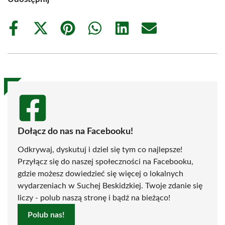
Share
Share
Share
Share
Share
Share
on
on
on
on
on
on
Facebook
X
Pinterest
WhatsApp
LinkedIn
Email
(Twitter)
Dołącz do nas na Facebooku!
Odkrywaj, dyskutuj i dziel się tym co najlepsze!
Przyłącz się do naszej społeczności na Facebooku,
gdzie możesz dowiedzieć się więcej o lokalnych
wydarzeniach w Suchej Beskidzkiej. Twoje zdanie się
liczy - polub naszą stronę i bądź na bieżąco!
Polub nas!