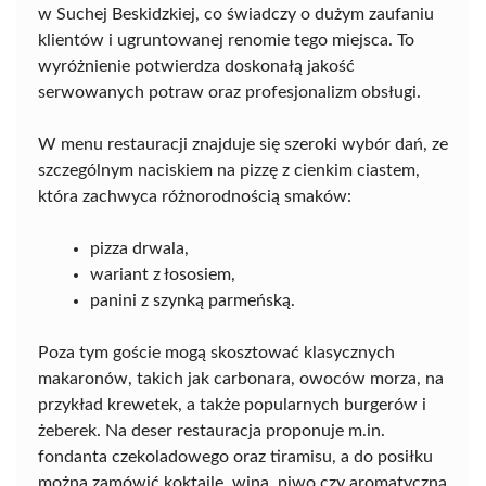
w Suchej Beskidzkiej, co świadczy o dużym zaufaniu
klientów i ugruntowanej renomie tego miejsca. To
wyróżnienie potwierdza doskonałą jakość
serwowanych potraw oraz profesjonalizm obsługi.
W menu restauracji znajduje się szeroki wybór dań, ze
szczególnym naciskiem na pizzę z cienkim ciastem,
która zachwyca różnorodnością smaków:
pizza drwala,
wariant z łososiem,
panini z szynką parmeńską.
Poza tym goście mogą skosztować klasycznych
makaronów, takich jak carbonara, owoców morza, na
przykład krewetek, a także popularnych burgerów i
żeberek. Na deser restauracja proponuje m.in.
fondanta czekoladowego oraz tiramisu, a do posiłku
można zamówić koktajle, wina, piwo czy aromatyczną