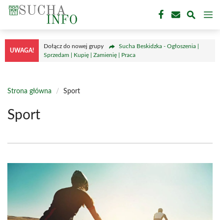
Przejdź
M
do
treści
Dołącz do nowej grupy
Sucha Beskidzka - Ogłoszenia |
UWAGA!
Sprzedam | Kupię | Zamienię | Praca
Strona główna
/
Sport
Sport