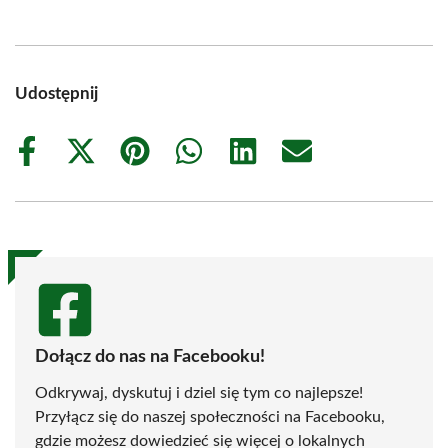
Udostępnij
Share
Share
Share
Share
Share
Share
on
on
on
on
on
on
Facebook
X
Pinterest
WhatsApp
LinkedIn
Email
(Twitter)
Dołącz do nas na Facebooku!
Odkrywaj, dyskutuj i dziel się tym co najlepsze!
Przyłącz się do naszej społeczności na Facebooku,
gdzie możesz dowiedzieć się więcej o lokalnych