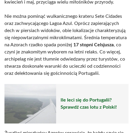
kwiecień i maj, przyciąga wielu miłośników przyrody.
Nie można pominąć wulkanicznego krateru Sete Cidades
oraz zachwycającego Lagoa Azul. Oprócz zapierających
dech w piersiach widoków, obie lokalizacje charakteryzują
się niepowtarzalnymi mikroklimatami. Średnia temperatura
na Azorach rzadko spada poniżej
17 stopni Celsjusza
, co
czyni je znakomitym wyborem na letni relaks. Co więcej,
archipelag nie jest tłumnie odwiedzany przez turystów, co
stwarza doskonałe warunki do ucieczki od codzienności
oraz delektowania się gościnnością Portugalii.
Ile leci się do Portugalii?
Sprawdź czas lotu z Polski!
Życzliwi mieszkańcy Azorów sprawiają, że każdy czuje się