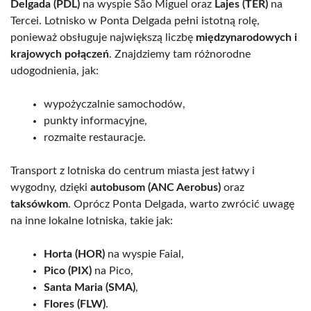
Delgada (PDL)
na wyspie São Miguel oraz
Lajes (TER)
na
Tercei. Lotnisko w Ponta Delgada pełni istotną rolę,
ponieważ obsługuje największą liczbę
międzynarodowych i
krajowych połączeń
. Znajdziemy tam różnorodne
udogodnienia, jak:
wypożyczalnie samochodów,
punkty informacyjne,
rozmaite restauracje.
Transport z lotniska do centrum miasta jest łatwy i
wygodny, dzięki
autobusom (ANC Aerobus)
oraz
taksówkom
. Oprócz Ponta Delgada, warto zwrócić uwagę
na inne lokalne lotniska, takie jak:
Horta (HOR)
na wyspie Faial,
Pico (PIX)
na Pico,
Santa Maria (SMA)
,
Flores (FLW)
.