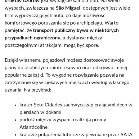
uroków Azorów
jest wynajęcie samochodu. Na wielu
wyspach, zwłaszcza na
São Miguel
, dostępnych jest wiele
firm wypożyczających auta, co daje możliwość
komfortowego poruszania się po archipelagu. Warto
pamiętać, że
transport publiczny bywa w niektórych
przypadkach ograniczony
, a dystanse między
poszczególnymi atrakcjami mogą być spore.
Dzięki własnemu pojazdowi możesz dostosować swoje
plany do osobistych zainteresowań oraz odkrywać mniej
popularne zakątki. To wygodne rozwiązanie pozwala na
zatrzymanie się w ciekawych miejscach według własnego
uznania. Na przykład:
krater Sete Cidades zachwyca zapierającymi dech w
piersiach widokami.
podróż między wyspami realizują promy
Atlanticoline.
krajowe połączenia lotnicze zapewniane przez SATA