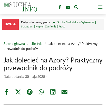
Przejdź
M
do
treści
Dołącz do nowej grupy
Sucha Beskidzka - Ogłoszenia |
UWAGA!
Sprzedam | Kupię | Zamienię | Praca
Strona główna
/
Lifestyle
/
Jak dolecieć na Azory? Praktyczny
przewodnik do podróży
Jak dolecieć na Azory? Praktyczny
przewodnik do podróży
Data dodania:
30 maja 2025 r.
Share
Share
Share
Share
Share
Share
on
on
on
on
on
on
Facebook
X
Pinterest
WhatsApp
LinkedIn
Email
(Twitter)