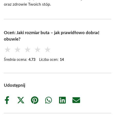
oraz zdrowie Twoich stóp.
Oceń: Jaki rozmiar buta – jak prawidłowo dobrać
obuwie?
★
★
★
★
★
Średnia ocena:
4.73
Liczba ocen:
14
Udostępnij
Share
Share
Share
Share
Share
Share
on
on
on
on
on
on
Facebook
X
Pinterest
WhatsApp
LinkedIn
Email
(Twitter)