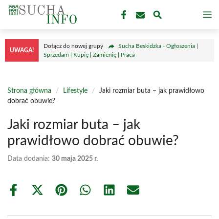
Przejdź
M
do
treści
Dołącz do nowej grupy
Sucha Beskidzka - Ogłoszenia |
UWAGA!
Sprzedam | Kupię | Zamienię | Praca
Strona główna
/
Lifestyle
/
Jaki rozmiar buta – jak prawidłowo
dobrać obuwie?
Jaki rozmiar buta – jak
prawidłowo dobrać obuwie?
Data dodania:
30 maja 2025 r.
Share
Share
Share
Share
Share
Share
on
on
on
on
on
on
Facebook
X
Pinterest
WhatsApp
LinkedIn
Email
(Twitter)