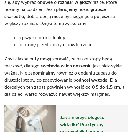
się, aby wybrać obuwie o
rozmiar większy
niż te, które
nosimy na co dzień. Jeśli planujemy nosić
grubsze
skarpetki
, dobrą opcją może być sięgnięcie po jeszcze
większy rozmiar. Dzięki temu zyskujemy:
lepszy komfort cieplny,
ochronę przed zimnym powietrzem.
Zbyt ciasne buty mogą sprawić, że nasze stopy będą
marznąć, dlatego
swoboda w ich noszeniu
jest niezwykle
ważna. Nie zapominajmy również o dodaniu zapasu do
długości stopy, co zdecydowanie
podnosi wygodę
. Dla
dorosłych ten zapas powinien wynosić od
0,5 do 1,5 cm
, a
dla dzieci warto rozważyć nawet większy margines.
Jak zmierzyć długość
wkładki? Praktyczny
przewodnik i porady