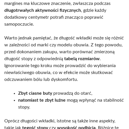
margines ma kluczowe znaczenie, zwłaszcza podczas
długotrwałych aktywności fizycznych
, gdzie każdy
dodatkowy centymetr potrafi znacząco poprawić
samopoczucie.
Warto jednak pamiętać, że długość wkładki może się różnić
w zależności od marki czy modelu obuwia. Z tego powodu,
przed dokonaniem zakupu, warto porównać zmierzoną
długość stopy z odpowiednią
tabelą rozmiarów
.
Ignorowanie tego kroku może prowadzić do wybierania
niewłaściwego obuwia, co w efekcie może skutkować
odczuwaniem bólu lub dyskomfortu.
Zbyt ciasne buty
prowadzą do otarć,
natomiast te zbyt luźne
mogą wpłynąć na stabilność
stopy.
Oprócz długości wkładki, istotne są także inne aspekty,
takie jak
tęgość stopy
czy
wysokość podbicia
. Różnice te