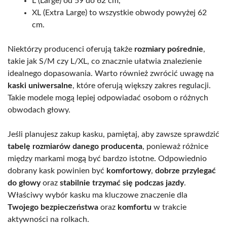
L (Large) od 59 do 62 cm,
XL (Extra Large) to wszystkie obwody powyżej 62
cm.
Niektórzy producenci oferują także
rozmiary pośrednie
,
takie jak S/M czy L/XL, co znacznie ułatwia znalezienie
idealnego dopasowania. Warto również zwrócić uwagę na
kaski uniwersalne
, które oferują większy zakres regulacji.
Takie modele mogą lepiej odpowiadać osobom o różnych
obwodach głowy.
Jeśli planujesz zakup kasku, pamiętaj, aby zawsze sprawdzić
tabelę rozmiarów danego producenta
, ponieważ różnice
między markami mogą być bardzo istotne. Odpowiednio
dobrany kask powinien być
komfortowy
,
dobrze przylegać
do głowy
oraz
stabilnie trzymać się podczas jazdy
.
Właściwy wybór kasku ma kluczowe znaczenie dla
Twojego bezpieczeństwa
oraz
komfortu
w trakcie
aktywności na rolkach.