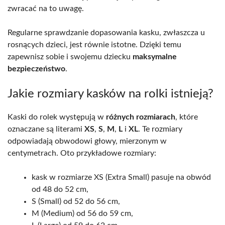
zwracać na to uwagę.
Regularne sprawdzanie dopasowania kasku, zwłaszcza u
rosnących dzieci, jest równie istotne. Dzięki temu
zapewnisz sobie i swojemu dziecku
maksymalne
bezpieczeństwo
.
Jakie rozmiary kasków na rolki istnieją?
Kaski do rolek występują w
różnych rozmiarach
, które
oznaczane są literami
XS
,
S
,
M
,
L
i
XL
. Te rozmiary
odpowiadają obwodowi głowy, mierzonym w
centymetrach. Oto przykładowe rozmiary:
kask w rozmiarze XS (Extra Small) pasuje na obwód
od 48 do 52 cm,
S (Small) od 52 do 56 cm,
M (Medium) od 56 do 59 cm,