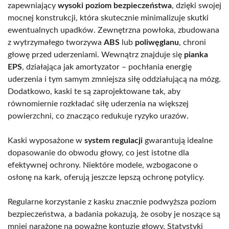
zapewniający
wysoki poziom bezpieczeństwa
, dzięki swojej
mocnej konstrukcji, która skutecznie minimalizuje skutki
ewentualnych upadków. Zewnętrzna powłoka, zbudowana
z wytrzymałego tworzywa
ABS
lub
poliwęglanu
, chroni
głowę przed uderzeniami. Wewnątrz znajduje się
pianka
EPS
, działająca jak amortyzator – pochłania energię
uderzenia i tym samym zmniejsza siłę oddziałującą na mózg.
Dodatkowo, kaski te są zaprojektowane tak, aby
równomiernie rozkładać siłę uderzenia na większej
powierzchni, co znacząco redukuje ryzyko urazów.
Kaski wyposażone w
system regulacji
gwarantują idealne
dopasowanie do obwodu głowy, co jest istotne dla
efektywnej ochrony. Niektóre modele, wzbogacone o
osłonę na kark, oferują jeszcze lepszą ochronę potylicy.
Regularne korzystanie z kasku znacznie podwyższa poziom
bezpieczeństwa, a badania pokazują, że osoby je noszące są
mniej narażone na poważne kontuzje głowy. Statystyki