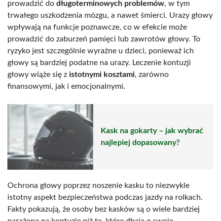
prowadzić do
długoterminowych problemów
, w tym
trwałego uszkodzenia mózgu, a nawet śmierci. Urazy głowy
wpływają na funkcje poznawcze, co w efekcie może
prowadzić do zaburzeń pamięci lub zawrotów głowy. To
ryzyko jest szczególnie wyraźne u dzieci, ponieważ ich
głowy są bardziej podatne na urazy. Leczenie kontuzji
głowy wiąże się z
istotnymi kosztami
, zarówno
finansowymi, jak i emocjonalnymi.
Kask na gokarty – jak wybrać
najlepiej dopasowany?
Ochrona głowy poprzez noszenie kasku to niezwykle
istotny aspekt bezpieczeństwa podczas jazdy na rolkach.
Fakty pokazują, że osoby bez kasków są o wiele bardziej
narażone na kontuzje niż te, które dbają o swoje