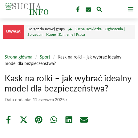
Przejdź
M
do
treści
Dołącz do nowej grupy
Sucha Beskidzka - Ogłoszenia |
UWAGA!
Sprzedam | Kupię | Zamienię | Praca
Strona główna
/
Sport
/
Kask na rolki – jak wybrać idealny
model dla bezpieczeństwa?
Kask na rolki – jak wybrać idealny
model dla bezpieczeństwa?
Data dodania:
12 czerwca 2025 r.
Share
Share
Share
Share
Share
Share
on
on
on
on
on
on
Facebook
X
Pinterest
WhatsApp
LinkedIn
Email
(Twitter)