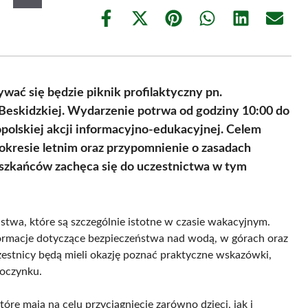
Share
Share
Share
Share
Share
Share
on
on
on
on
on
on
Facebook
X
Pinterest
WhatsApp
LinkedIn
Email
(Twitter)
bywać się będzie piknik profilaktyczny pn.
Beskidzkiej. Wydarzenie potrwa od godziny 10:00 do
polskiej akcji informacyjno-edukacyjnej. Celem
kresie letnim oraz przypomnienie o zasadach
szkańców zachęca się do uczestnictwa w tym
stwa, które są szczególnie istotne w czasie wakacyjnym.
ormacje dotyczące bezpieczeństwa nad wodą, w górach oraz
estnicy będą mieli okazję poznać praktyczne wskazówki,
poczynku.
re mają na celu przyciągnięcie zarówno dzieci, jak i