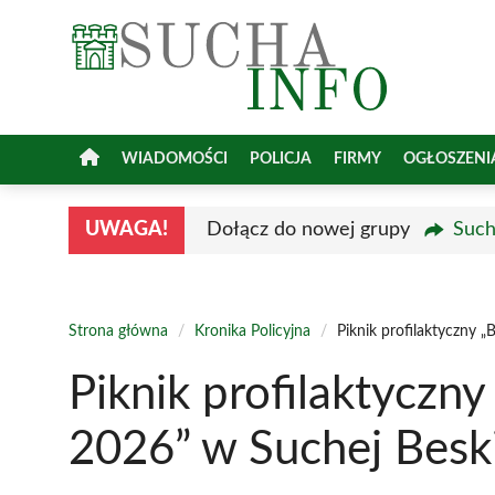
Przejdź
do
treści
WIADOMOŚCI
POLICJA
FIRMY
OGŁOSZENI
UWAGA!
Dołącz do nowej grupy
Such
Strona główna
/
Kronika Policyjna
/
Piknik profilaktyczny 
Piknik profilaktyczn
2026” w Suchej Beski