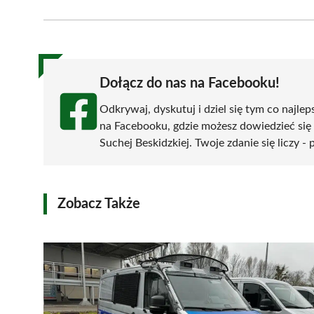
on
on
on
on
on
Facebook
X
Pinterest
WhatsApp
LinkedIn
(Twitter)
Dołącz do nas na Facebooku!
Odkrywaj, dyskutuj i dziel się tym co najlep
na Facebooku, gdzie możesz dowiedzieć się
Suchej Beskidzkiej. Twoje zdanie się liczy -
Zobacz Także