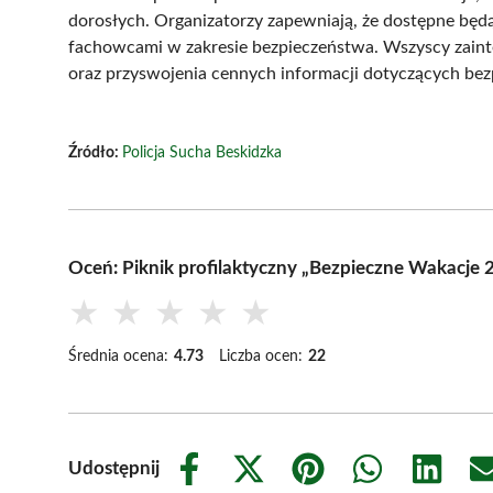
dorosłych. Organizatorzy zapewniają, że dostępne będ
fachowcami w zakresie bezpieczeństwa. Wszyscy zaint
oraz przyswojenia cennych informacji dotyczących bez
Źródło:
Policja Sucha Beskidzka
Oceń: Piknik profilaktyczny „Bezpieczne Wakacje 
★
★
★
★
★
Średnia ocena:
4.73
Liczba ocen:
22
Udostępnij
Share
Share
Share
Share
Share