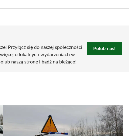
on
Email
sze! Przyłącz się do naszej społeczności
Polub nas!
 więcej o lokalnych wydarzeniach w
 polub naszą stronę i bądź na bieżąco!