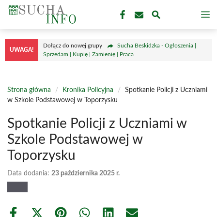
Przejdź
M
do
treści
Dołącz do nowej grupy
Sucha Beskidzka - Ogłoszenia |
UWAGA!
Sprzedam | Kupię | Zamienię | Praca
Strona główna
/
Kronika Policyjna
/
Spotkanie Policji z Uczniami
w Szkole Podstawowej w Toporzysku
Spotkanie Policji z Uczniami w
Szkole Podstawowej w
Toporzysku
Data dodania:
23 października 2025 r.
Share
Share
Share
Share
Share
Share