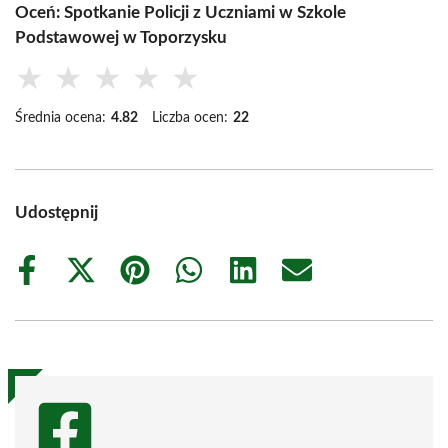
Oceń: Spotkanie Policji z Uczniami w Szkole
Podstawowej w Toporzysku
★
★
★
★
★
Średnia ocena:
4.82
Liczba ocen:
22
Udostępnij
Share
Share
Share
Share
Share
Share
on
on
on
on
on
on
Facebook
X
Pinterest
WhatsApp
LinkedIn
Email
(Twitter)