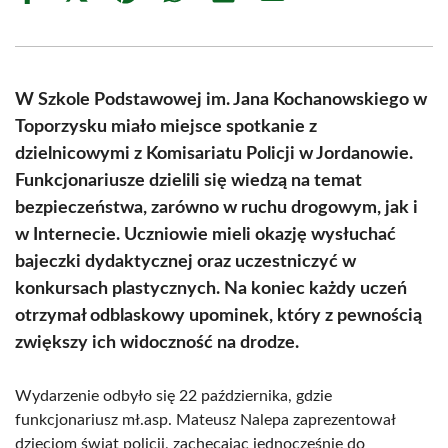
on
on
on
on
on
on
Facebook
X
Pinterest
WhatsApp
LinkedIn
Email
(Twitter)
W Szkole Podstawowej im. Jana Kochanowskiego w
Toporzysku miało miejsce spotkanie z
dzielnicowymi z Komisariatu Policji w Jordanowie.
Funkcjonariusze dzielili się wiedzą na temat
bezpieczeństwa, zarówno w ruchu drogowym, jak i
w Internecie. Uczniowie mieli okazję wysłuchać
bajeczki dydaktycznej oraz uczestniczyć w
konkursach plastycznych. Na koniec każdy uczeń
otrzymał odblaskowy upominek, który z pewnością
zwiększy ich widoczność na drodze.
Wydarzenie odbyło się 22 października, gdzie
funkcjonariusz mł.asp. Mateusz Nalepa zaprezentował
dzieciom świat policji, zachęcając jednocześnie do