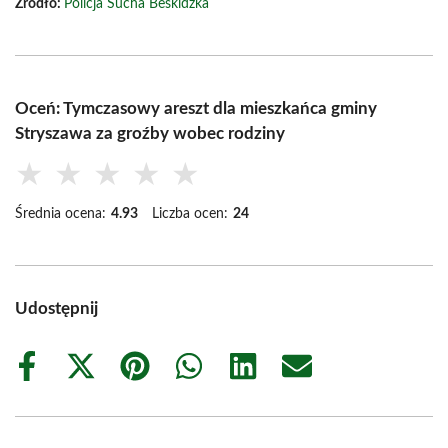
Źródło:
Policja Sucha Beskidzka
Oceń: Tymczasowy areszt dla mieszkańca gminy
Stryszawa za groźby wobec rodziny
★
★
★
★
★
Średnia ocena:
4.93
Liczba ocen:
24
Udostępnij
Share
Share
Share
Share
Share
Share
on
on
on
on
on
on
Facebook
X
Pinterest
WhatsApp
LinkedIn
Email
(Twitter)