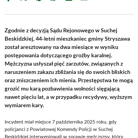
on
on
on
on
on
on
Facebook
X
Pinterest
WhatsApp
LinkedIn
Email
(Twitter)
Zgodnie z decyzją Sądu Rejonowego w Suchej
Beskidzkiej, 44-letni mieszkaniec gminy Stryszawa
został aresztowany na dwa miesiące w wyniku
postępowania dotyczącego groźby karalnej.
Mężczyzna usłyszał pięć zarzutów, związanych z
naruszeniem zakazu zbliżania się do swoich bliskich
oraz zniszczeniem ich mienia. Przestępstwa te mogą
grozić mu karą pozbawienia wolności sięgającą
nawet pięciu lat, a w przypadku recydywy, wyższym
wymiarem kary.
Incydent miał miejsce 7 października 2025 roku, gdy
policjanci z Powiatowej Komendy Policji w Suchej
Beskidzkiej interweniowali w sprawie mężczyzny, który