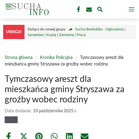
Przejdź
M
do
treści
Dołącz do nowej grupy
Sucha Beskidzka - Ogłoszenia |
UWAGA!
Sprzedam | Kupię | Zamienię | Praca
Strona główna
/
Kronika Policyjna
/
Tymczasowy areszt dla
mieszkańca gminy Stryszawa za groźby wobec rodziny
Tymczasowy areszt dla
mieszkańca gminy Stryszawa za
groźby wobec rodziny
Data dodania:
10 października 2025 r.
Share
Share
Share
Share
Share
Share