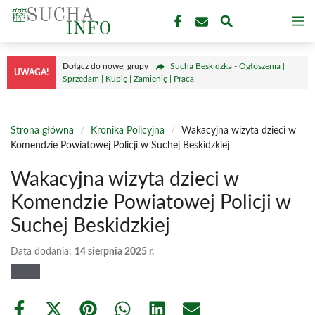
Przejdź
M
do
treści
Dołącz do nowej grupy
Sucha Beskidzka - Ogłoszenia |
UWAGA!
Sprzedam | Kupię | Zamienię | Praca
Strona główna
/
Kronika Policyjna
/
Wakacyjna wizyta dzieci w
Komendzie Powiatowej Policji w Suchej Beskidzkiej
Wakacyjna wizyta dzieci w
Komendzie Powiatowej Policji w
Suchej Beskidzkiej
Data dodania:
14 sierpnia 2025 r.
Share
Share
Share
Share
Share
Share