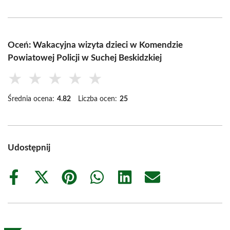
Oceń: Wakacyjna wizyta dzieci w Komendzie
Powiatowej Policji w Suchej Beskidzkiej
★
★
★
★
★
Średnia ocena:
4.82
Liczba ocen:
25
Udostępnij
Share
Share
Share
Share
Share
Share
on
on
on
on
on
on
Facebook
X
Pinterest
WhatsApp
LinkedIn
Email
(Twitter)