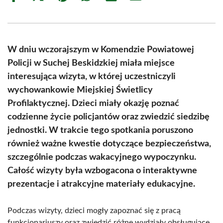
on
on
on
on
on
on
Facebook
X
Pinterest
WhatsApp
LinkedIn
Email
(Twitter)
W dniu wczorajszym w Komendzie Powiatowej
Policji w Suchej Beskidzkiej miała miejsce
interesująca wizyta, w której uczestniczyli
wychowankowie Miejskiej Świetlicy
Profilaktycznej. Dzieci miały okazję poznać
codzienne życie policjantów oraz zwiedzić siedzibę
jednostki. W trakcie tego spotkania poruszono
również ważne kwestie dotyczące bezpieczeństwa,
szczególnie podczas wakacyjnego wypoczynku.
Całość wizyty była wzbogacona o interaktywne
prezentacje i atrakcyjne materiały edukacyjne.
Podczas wizyty, dzieci mogły zapoznać się z pracą
funkcjonariuszy oraz zwiedzić różne wydziały obsługujące