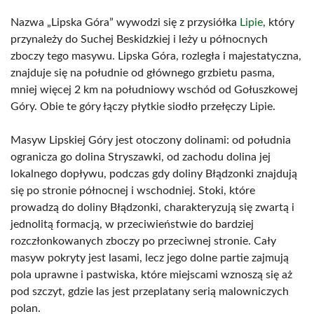
Nazwa „Lipska Góra” wywodzi się z przysiółka
Lipie
, który
przynależy do Suchej Beskidzkiej i leży u północnych
zboczy tego masywu. Lipska Góra, rozległa i majestatyczna,
znajduje się na południe od głównego grzbietu pasma,
mniej więcej 2 km na południowy wschód od Gołuszkowej
Góry. Obie te góry łączy płytkie siodło przełęczy Lipie.
Masyw Lipskiej Góry jest otoczony dolinami: od południa
ogranicza go dolina Stryszawki, od zachodu dolina jej
lokalnego dopływu, podczas gdy doliny Błądzonki znajdują
się po stronie północnej i wschodniej. Stoki, które
prowadzą do doliny Błądzonki, charakteryzują się zwartą i
jednolitą formacją, w przeciwieństwie do bardziej
rozczłonkowanych zboczy po przeciwnej stronie. Cały
masyw pokryty jest lasami, lecz jego dolne partie zajmują
pola uprawne i pastwiska, które miejscami wznoszą się aż
pod szczyt, gdzie las jest przeplatany serią malowniczych
polan.