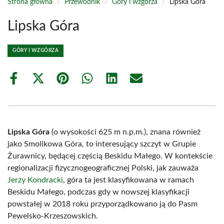
Strona główna
/
Przewodnik
/
Góry i wzgórza
/
Lipska Góra
Lipska Góra
GÓRY I WZGÓRZA
Share
Share
Share
Share
Share
Share
on
on
on
on
on
on
Facebook
X
Pinterest
WhatsApp
LinkedIn
Email
(Twitter)
Lipska Góra
(o wysokości 625 m n.p.m.), znana również
jako Smolikowa Góra, to interesujący szczyt w Grupie
Żurawnicy, będącej częścią Beskidu Małego. W kontekście
regionalizacji fizycznogeograficznej Polski, jak zauważa
Jerzy Kondracki
, góra ta jest klasyfikowana w ramach
Beskidu Małego, podczas gdy w nowszej klasyfikacji
powstałej w 2018 roku przyporządkowano ją do Pasm
Pewelsko-Krzeszowskich.