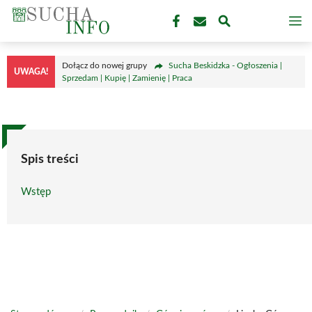
Przejdź
M
do
treści
Dołącz do nowej grupy
Sucha Beskidzka - Ogłoszenia |
UWAGA!
Sprzedam | Kupię | Zamienię | Praca
Spis treści
Wstęp