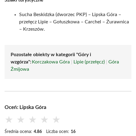
Szlaki turystyczne
Sucha Beskidzka (dworzec PKP) – Lipska Góra –
przełęcz Lipie – Gołuszkowa – Carchel – Żurawnica
– Krzeszów.
Pozostałe obiekty w kategorii "Góry i
wzgórza":
Korczakowa Góra
|
Lipie (przełęcz)
|
Góra
Żmijowa
Oceń: Lipska Góra
★
★
★
★
★
Średnia ocena:
4.86
Liczba ocen:
16