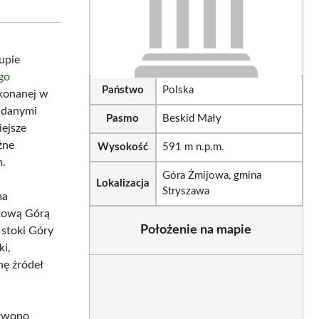
sApp
LinkedIn
Email
upie
go
Państwo
Polska
okonanej w
 danymi
Pasmo
Beskid Mały
ejsze
żne
Wysokość
591 m n.p.m.
m.
Góra Żmijowa, gmina
Lokalizacja
Stryszawa
ma
zkową Górą
Położenie na mapie
 stoki Góry
ki,
nę źródeł
erwono