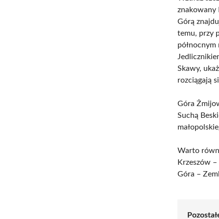
znakowany M
Górą znajdu
temu, przy 
północnym m
Jedliczniki
Skawy, ukaż
rozciągają 
Góra Żmijow
Suchą Beski
małopolskie
Warto równi
Krzeszów – 
Góra – Zem
Pozostałe