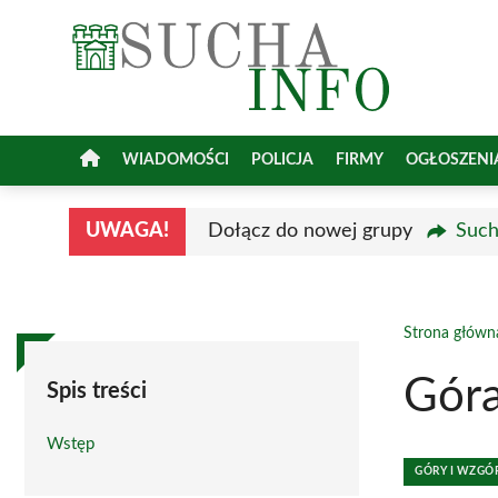
Przejdź
do
treści
WIADOMOŚCI
POLICJA
FIRMY
OGŁOSZENI
UWAGA!
Dołącz do nowej grupy
Such
Strona główn
Gór
Spis treści
Wstęp
GÓRY I WZGÓ