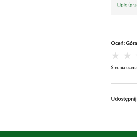
Lipie (prz
Oceń: Gór
★
★
Średnia ocena
Udostępnij