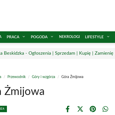
A
PRACA
POGODA
NEKROLOGI
LIFESTYLE
a Beskidzka - Ogłoszenia | Sprzedam | Kupię | Zamienię 
a
/
Przewodnik
/
Góry i wzgórza
/
Góra Żmijowa
a Żmijowa
RZA
Share
Share
Share
Shar
on
on
on
on