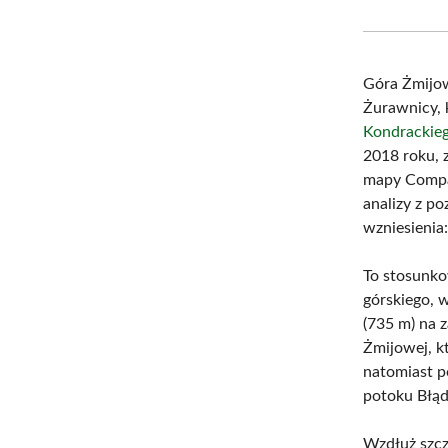
Góra Żmijow
Żurawnicy, k
Kondrackie
2018 roku, 
mapy Compas
analizy z p
wzniesienia
To stosunko
górskiego, 
(735 m) na 
Żmijowej, kt
natomiast p
potoku Błąd
Wzdłuż szcz