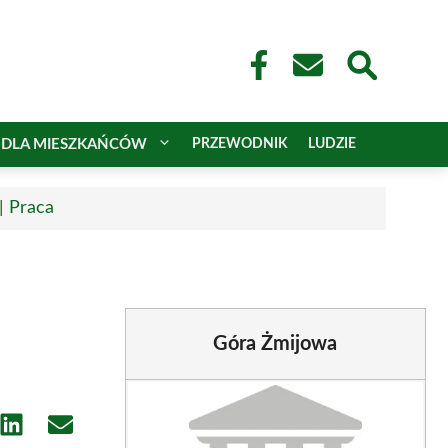
DLA MIESZKAŃCÓW
PRZEWODNIK
LUDZIE
| Praca
Góra Żmijowa
e
Share
Share
on
on