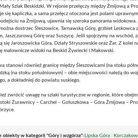
ały Szlak Beskidzki. W rejonie przełęczy między Żmijową a P
je się kapliczka, a sama przełęcz otoczona jest polami uprawnymi
podejściu na Żmijową, ujawnia się szeroka panorama widokowa.
ożna dostrzec Śleszowice, Tarnawską Górę, grzbiet Leskowca 
em, Jaszczurową Górę oraz Suszycę. Jeśli spojrzymy na wschód, z
ą się Jaroszowicka Góra, Działy Stryszowskie oraz Żar. Z kolei 
się malownicze widoki na Beskid Żywiecki i Makowski.
a stanowi również granicę między Śleszowicami (na stoku pół
dzką (na stoku południowym) – obie miejscowości należą do w
go, a dokładniej do powiatu suskiego.
eż zwrócić uwagę na szlaki turystyczne w regionie, które obejm
stoki Żurawnicy – Carchel – Gołuszkowa – Góra Żmijowa – Pr
brzyce.
 obiekty w kategorii "Góry i wzgórza":
Lipska Góra
|
Korczakow