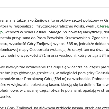
Facebook
X
Pinterest
What
(Twitter)
a, znana także jako Żmijowa, to urokliwy szczyt położony w Gr
tóra w regionalizacji fizycznogeograficznej Polski, według
Jerze
go
, wchodzi w skład Beskidu Małego. W nowszej klasyfikacji, d
została przypisana do Pasm Pewelsko-Krzeszowskich. Zgodnie z
su, wysokość Góry Żmijowej wynosi 585 m, jednakże dokładni
oziomicowej mapy Geoportalu wskazują, że szczyt ten ma dwa ró
: zachodni o wysokości 591 m oraz wschodni, który osiąga 534 
wo niewybitne wzniesienie znajduje się w centralnej części pas
wzdłuż jego głównego grzbieciku, w odległości pomiędzy Gołus
zachodzie oraz Prorokową Górą (584 m) na wschodzie. Północne
óre w większości pokryte są lasem, kierują się ku dolinie Tarnaw
ołudniowe, w znacznej części otwarte polanami, opadają w stro
zonka.
ytu Góry Żmijowej, na głównym grzbiecie pasma, przebiega cz