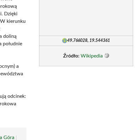
rorokową
. Dzięki
 W kierunku
z
a doliną
49.766028, 19.544361
na południe
Źródło:
Wikipedia
nocnym) a
ojewództwa
ują odcinek:
orokowa
a Góra
|