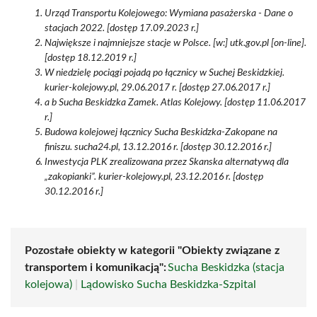
Urząd Transportu Kolejowego: Wymiana pasażerska - Dane o
stacjach 2022. [dostęp 17.09.2023 r.]
Największe i najmniejsze stacje w Polsce. [w:] utk.gov.pl [on-line].
[dostęp 18.12.2019 r.]
W niedzielę pociągi pojadą po łącznicy w Suchej Beskidzkiej.
kurier-kolejowy.pl, 29.06.2017 r. [dostęp 27.06.2017 r.]
a b Sucha Beskidzka Zamek. Atlas Kolejowy. [dostęp 11.06.2017
r.]
Budowa kolejowej łącznicy Sucha Beskidzka-Zakopane na
finiszu. sucha24.pl, 13.12.2016 r. [dostęp 30.12.2016 r.]
Inwestycja PLK zrealizowana przez Skanska alternatywą dla
„zakopianki”. kurier-kolejowy.pl, 23.12.2016 r. [dostęp
30.12.2016 r.]
Pozostałe obiekty w kategorii "Obiekty związane z
transportem i komunikacją":
Sucha Beskidzka (stacja
kolejowa)
|
Lądowisko Sucha Beskidzka-Szpital