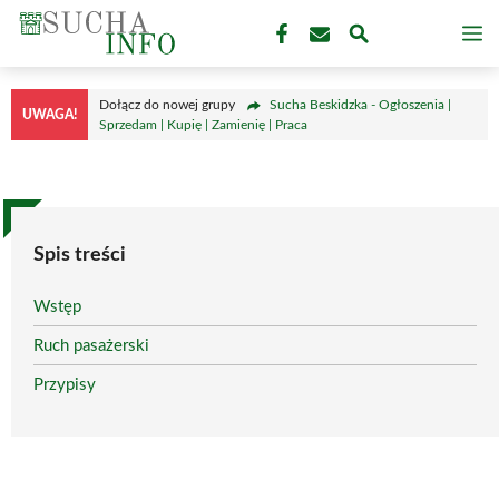
Przejdź
M
do
treści
Dołącz do nowej grupy
Sucha Beskidzka - Ogłoszenia |
UWAGA!
Sprzedam | Kupię | Zamienię | Praca
Spis treści
Wstęp
Ruch pasażerski
Przypisy