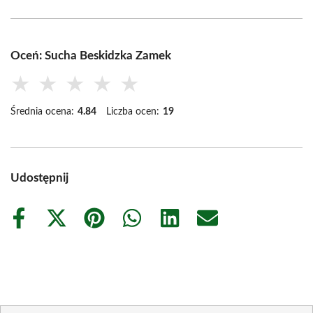
Oceń: Sucha Beskidzka Zamek
★
★
★
★
★
Średnia ocena:
4.84
Liczba ocen:
19
Udostępnij
Share
Share
Share
Share
Share
Share
on
on
on
on
on
on
Facebook
X
Pinterest
WhatsApp
LinkedIn
Email
(Twitter)