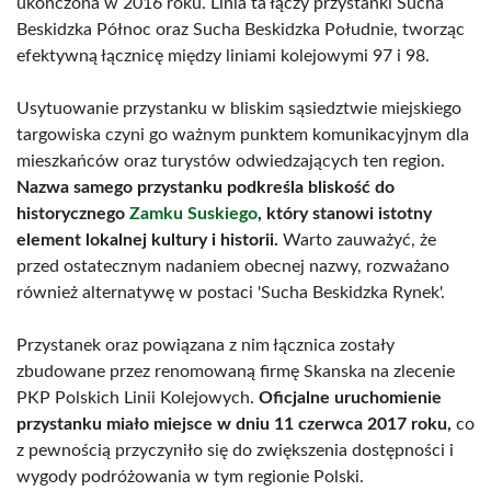
ukończona w 2016 roku. Linia ta łączy przystanki Sucha
Beskidzka Północ oraz Sucha Beskidzka Południe, tworząc
efektywną łącznicę między liniami kolejowymi 97 i 98.
Usytuowanie przystanku w bliskim sąsiedztwie miejskiego
targowiska czyni go ważnym punktem komunikacyjnym dla
mieszkańców oraz turystów odwiedzających ten region.
Nazwa samego przystanku podkreśla bliskość do
historycznego
Zamku Suskiego
, który stanowi istotny
element lokalnej kultury i historii.
Warto zauważyć, że
przed ostatecznym nadaniem obecnej nazwy, rozważano
również alternatywę w postaci 'Sucha Beskidzka Rynek'.
Przystanek oraz powiązana z nim łącznica zostały
zbudowane przez renomowaną firmę Skanska na zlecenie
PKP Polskich Linii Kolejowych.
Oficjalne uruchomienie
przystanku miało miejsce w dniu 11 czerwca 2017 roku,
co
z pewnością przyczyniło się do zwiększenia dostępności i
wygody podróżowania w tym regionie Polski.