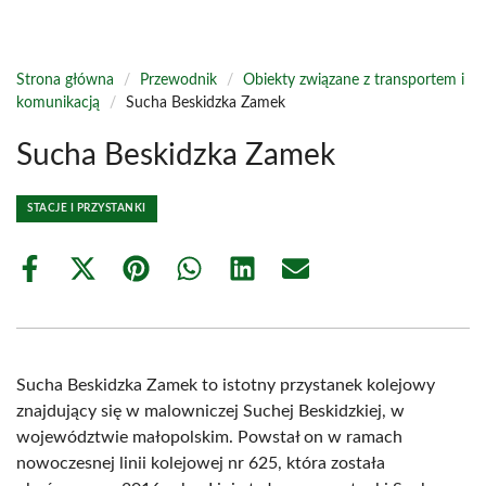
Strona główna
/
Przewodnik
/
Obiekty związane z transportem i
komunikacją
/
Sucha Beskidzka Zamek
Sucha Beskidzka Zamek
STACJE I PRZYSTANKI
Share
Share
Share
Share
Share
Share
on
on
on
on
on
on
Facebook
X
Pinterest
WhatsApp
LinkedIn
Email
(Twitter)
Sucha Beskidzka Zamek to istotny przystanek kolejowy
znajdujący się w malowniczej Suchej Beskidzkiej, w
województwie małopolskim. Powstał on w ramach
nowoczesnej linii kolejowej nr 625, która została