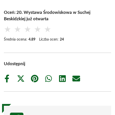
Oceń: 20. Wystawa Środowiskowa w Suchej
Beskidzkiej już otwarta
★
★
★
★
★
Średnia ocena:
4.89
Liczba ocen:
24
Udostępnij
Share
Share
Share
Share
Share
Share
on
on
on
on
on
on
Facebook
X
Pinterest
WhatsApp
LinkedIn
Email
(Twitter)