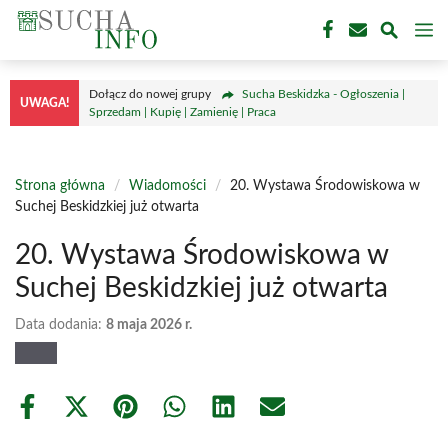
Przejdź
M
do
treści
Dołącz do nowej grupy
Sucha Beskidzka - Ogłoszenia |
UWAGA!
Sprzedam | Kupię | Zamienię | Praca
Strona główna
/
Wiadomości
/
20. Wystawa Środowiskowa w
Suchej Beskidzkiej już otwarta
20. Wystawa Środowiskowa w
Suchej Beskidzkiej już otwarta
Data dodania:
8 maja 2026 r.
Share
Share
Share
Share
Share
Share
on
on
on
on
on
on
Facebook
X
Pinterest
WhatsApp
LinkedIn
Email