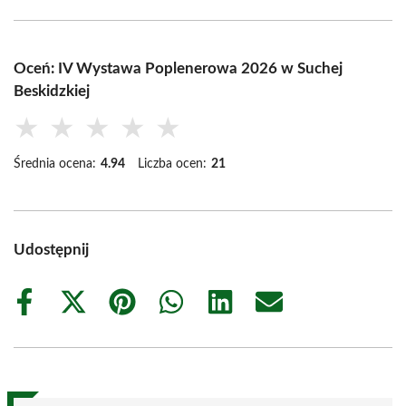
Oceń: IV Wystawa Poplenerowa 2026 w Suchej
Beskidzkiej
★
★
★
★
★
Średnia ocena:
4.94
Liczba ocen:
21
Udostępnij
Share
Share
Share
Share
Share
Share
on
on
on
on
on
on
Facebook
X
Pinterest
WhatsApp
LinkedIn
Email
(Twitter)