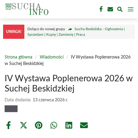
Przejdź
M
do
treści
Dołącz do nowej grupy
Sucha Beskidzka - Ogłoszenia |
UWAGA!
Sprzedam | Kupię | Zamienię | Praca
Strona główna
/
Wiadomości
/
IV Wystawa Poplenerowa 2026
w Suchej Beskidzkiej
IV Wystawa Poplenerowa 2026 w
Suchej Beskidzkiej
Data dodania:
13 czerwca 2026 r.
Share
Share
Share
Share
Share
Share
on
on
on
on
on
on
Facebook
X
Pinterest
WhatsApp
LinkedIn
Email