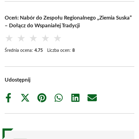
Oceń: Nabór do Zespołu Regionalnego „Ziemia Suska”
– Dołącz do Wspaniałej Tradycji
★
★
★
★
★
Średnia ocena:
4.75
Liczba ocen:
8
Udostępnij
Share
Share
Share
Share
Share
Share
on
on
on
on
on
on
Facebook
X
Pinterest
WhatsApp
LinkedIn
Email
(Twitter)