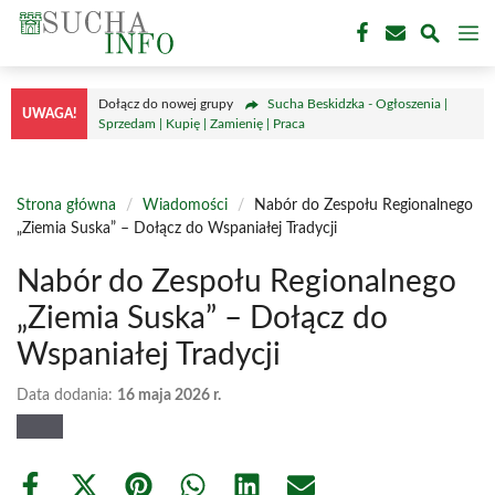
Przejdź
M
do
treści
Dołącz do nowej grupy
Sucha Beskidzka - Ogłoszenia |
UWAGA!
Sprzedam | Kupię | Zamienię | Praca
Strona główna
/
Wiadomości
/
Nabór do Zespołu Regionalnego
„Ziemia Suska” – Dołącz do Wspaniałej Tradycji
Nabór do Zespołu Regionalnego
„Ziemia Suska” – Dołącz do
Wspaniałej Tradycji
Data dodania:
16 maja 2026 r.
Share
Share
Share
Share
Share
Share