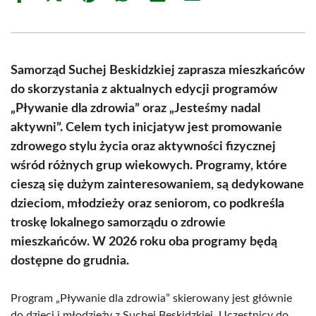
on
on
on
on
on
on
Facebook
X
Pinterest
WhatsApp
LinkedIn
Email
(Twitter)
Samorząd Suchej Beskidzkiej zaprasza mieszkańców
do skorzystania z aktualnych edycji programów
„Pływanie dla zdrowia” oraz „Jesteśmy nadal
aktywni”. Celem tych inicjatyw jest promowanie
zdrowego stylu życia oraz aktywności fizycznej
wśród różnych grup wiekowych. Programy, które
cieszą się dużym zainteresowaniem, są dedykowane
dzieciom, młodzieży oraz seniorom, co podkreśla
troskę lokalnego samorządu o zdrowie
mieszkańców. W 2026 roku oba programy będą
dostępne do grudnia.
Program „Pływanie dla zdrowia” skierowany jest głównie
do dzieci i młodzieży z Suchej Beskidzkiej. Uczestnicy do