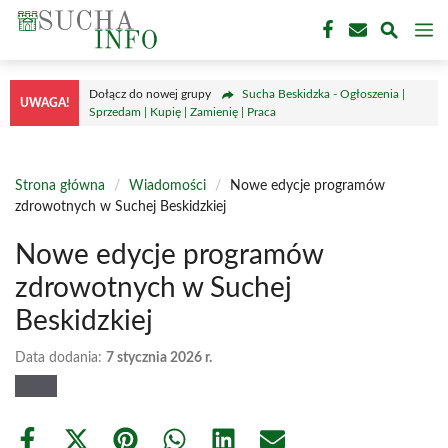
Przejdź
M
do
treści
Dołącz do nowej grupy
Sucha Beskidzka - Ogłoszenia |
UWAGA!
Sprzedam | Kupię | Zamienię | Praca
Strona główna
/
Wiadomości
/
Nowe edycje programów
zdrowotnych w Suchej Beskidzkiej
Nowe edycje programów
zdrowotnych w Suchej
Beskidzkiej
Data dodania:
7 stycznia 2026 r.
Share
Share
Share
Share
Share
Share