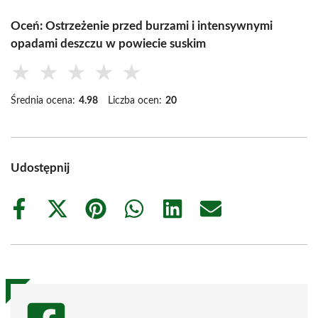
Oceń: Ostrzeżenie przed burzami i intensywnymi
opadami deszczu w powiecie suskim
★
★
★
★
★
Średnia ocena:
4.98
Liczba ocen:
20
Udostępnij
Share
Share
Share
Share
Share
Share
on
on
on
on
on
on
Facebook
X
Pinterest
WhatsApp
LinkedIn
Email
(Twitter)