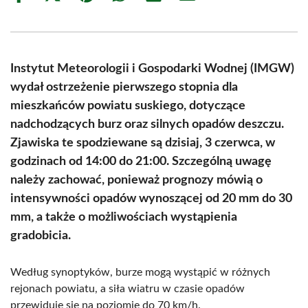
on
on
on
on
on
on
Facebook
X
Pinterest
WhatsApp
LinkedIn
Email
(Twitter)
Instytut Meteorologii i Gospodarki Wodnej (IMGW)
wydał ostrzeżenie pierwszego stopnia dla
mieszkańców powiatu suskiego, dotyczące
nadchodzących burz oraz silnych opadów deszczu.
Zjawiska te spodziewane są dzisiaj, 3 czerwca, w
godzinach od 14:00 do 21:00. Szczególną uwagę
należy zachować, ponieważ prognozy mówią o
intensywności opadów wynoszącej od 20 mm do 30
mm, a także o możliwościach wystąpienia
gradobicia.
Według synoptyków, burze mogą wystąpić w różnych
rejonach powiatu, a siła wiatru w czasie opadów
przewiduje się na poziomie do 70 km/h.