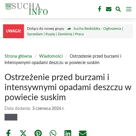
Przejdź
M
do
treści
Dołącz do nowej grupy
Sucha Beskidzka - Ogłoszenia |
UWAGA!
Sprzedam | Kupię | Zamienię | Praca
Strona główna
/
Wiadomości
/
Ostrzeżenie przed burzami i
intensywnymi opadami deszczu w powiecie suskim
Ostrzeżenie przed burzami i
intensywnymi opadami deszczu w
powiecie suskim
Data dodania:
3 czerwca 2026 r.
Share
Share
Share
Share
Share
Share