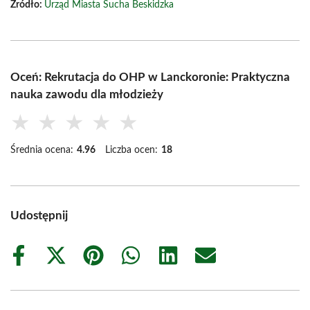
Źródło:
Urząd Miasta Sucha Beskidzka
Oceń: Rekrutacja do OHP w Lanckoronie: Praktyczna
nauka zawodu dla młodzieży
★
★
★
★
★
Średnia ocena:
4.96
Liczba ocen:
18
Udostępnij
Share
Share
Share
Share
Share
Share
on
on
on
on
on
on
Facebook
X
Pinterest
WhatsApp
LinkedIn
Email
(Twitter)