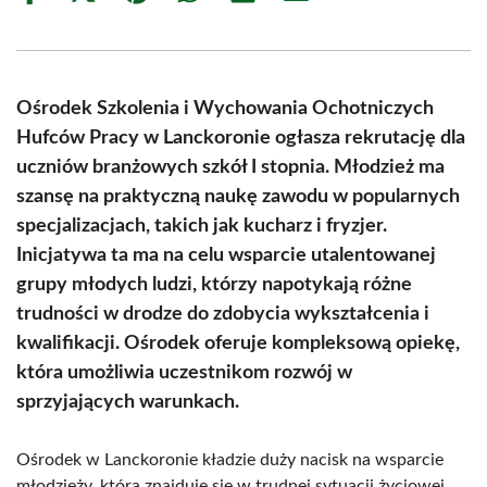
on
on
on
on
on
on
Facebook
X
Pinterest
WhatsApp
LinkedIn
Email
(Twitter)
Ośrodek Szkolenia i Wychowania Ochotniczych
Hufców Pracy w Lanckoronie ogłasza rekrutację dla
uczniów branżowych szkół I stopnia. Młodzież ma
szansę na praktyczną naukę zawodu w popularnych
specjalizacjach, takich jak kucharz i fryzjer.
Inicjatywa ta ma na celu wsparcie utalentowanej
grupy młodych ludzi, którzy napotykają różne
trudności w drodze do zdobycia wykształcenia i
kwalifikacji. Ośrodek oferuje kompleksową opiekę,
która umożliwia uczestnikom rozwój w
sprzyjających warunkach.
Ośrodek w Lanckoronie kładzie duży nacisk na wsparcie
młodzieży, która znajduje się w trudnej sytuacji życiowej.