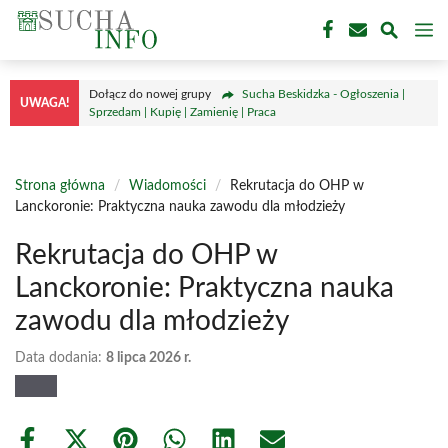
Przejdź
M
do
treści
Dołącz do nowej grupy
Sucha Beskidzka - Ogłoszenia |
UWAGA!
Sprzedam | Kupię | Zamienię | Praca
Strona główna
/
Wiadomości
/
Rekrutacja do OHP w
Lanckoronie: Praktyczna nauka zawodu dla młodzieży
Rekrutacja do OHP w
Lanckoronie: Praktyczna nauka
zawodu dla młodzieży
Data dodania:
8 lipca 2026 r.
Share
Share
Share
Share
Share
Share