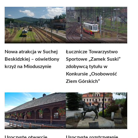
Nowa atrakcja w Suchej
Łucznicze Towarzystwo
Beskidzkiej – oświetlony
Sportowe „Zamek Suski”
krzyż na Mioduszynie
zdobywcą tytułu w
Konkursie „Osobowość
Ziem Górskich”
Uroczyste otwarcie
Uroczyste rozstrzyganie