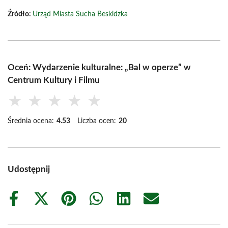
Źródło:
Urząd Miasta Sucha Beskidzka
Oceń: Wydarzenie kulturalne: „Bal w operze” w
Centrum Kultury i Filmu
★
★
★
★
★
Średnia ocena:
4.53
Liczba ocen:
20
Udostępnij
Share
Share
Share
Share
Share
Share
on
on
on
on
on
on
Facebook
X
Pinterest
WhatsApp
LinkedIn
Email
(Twitter)