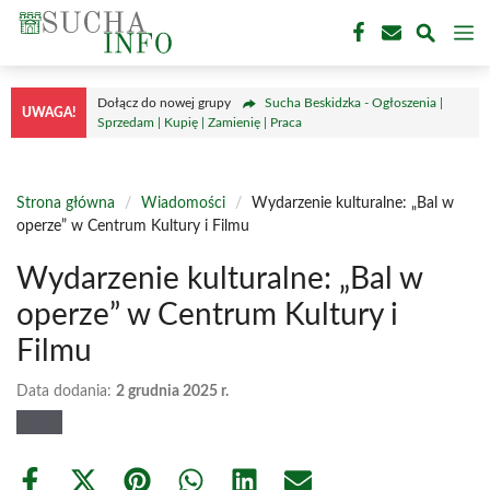
Przejdź
M
do
treści
Dołącz do nowej grupy
Sucha Beskidzka - Ogłoszenia |
UWAGA!
Sprzedam | Kupię | Zamienię | Praca
Strona główna
/
Wiadomości
/
Wydarzenie kulturalne: „Bal w
operze” w Centrum Kultury i Filmu
Wydarzenie kulturalne: „Bal w
operze” w Centrum Kultury i
Filmu
Data dodania:
2 grudnia 2025 r.
Share
Share
Share
Share
Share
Share