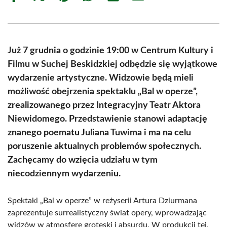
on
on
on
on
on
on
Facebook
X
Pinterest
WhatsApp
LinkedIn
Email
(Twitter)
Już 7 grudnia o godzinie 19:00 w Centrum Kultury i
Filmu w Suchej Beskidzkiej odbędzie się wyjątkowe
wydarzenie artystyczne. Widzowie będą mieli
możliwość obejrzenia spektaklu „Bal w operze”,
zrealizowanego przez Integracyjny Teatr Aktora
Niewidomego. Przedstawienie stanowi adaptację
znanego poematu Juliana Tuwima i ma na celu
poruszenie aktualnych problemów społecznych.
Zachęcamy do wzięcia udziału w tym
niecodziennym wydarzeniu.
Spektakl „Bal w operze” w reżyserii Artura Dziurmana
zaprezentuje surrealistyczny świat opery, wprowadzając
widzów w atmosferę groteski i absurdu. W produkcji tej,