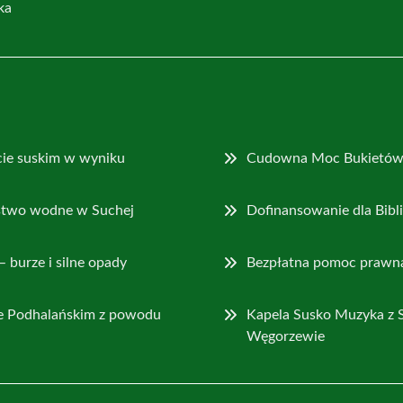
ka
cie suskim w wyniku
Cudowna Moc Bukietów 
ństwo wodne w Suchej
Dofinansowanie dla Bibl
 burze i silne opady
Bezpłatna pomoc prawna
e Podhalańskim z powodu
Kapela Susko Muzyka z S
Węgorzewie