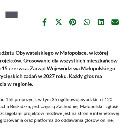
Share
Share
Share
Share
Share
Share
on
on
on
on
on
on
Facebook
X
Pinterest
WhatsApp
LinkedIn
Email
(Twitter)
 Budżetu Obywatelskiego w Małopolsce, w której
projektów. Głosowanie dla wszystkich mieszkańców
do 15 czerwca. Zarząd Województwa Małopolskiego
zwycięskich zadań w 2027 roku. Każdy głos ma
cia w regionie.
ód 155 propozycji, w tym 35 ogólnowojewódzkich i 120
cha Beskidzka, jest częścią Zachodniej Małopolski i zgłosił
 szczegółami projektów możliwe jest na stronie internetowej
o głosowania oraz platforma do oddawania głosów online.