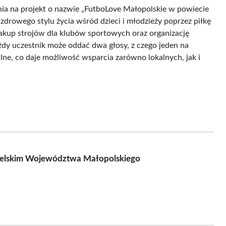
ia na projekt o nazwie „FutboLove Małopolskie w powiecie
drowego stylu życia wśród dzieci i młodzieży poprzez piłkę
akup strojów dla klubów sportowych oraz organizację
ażdy uczestnik może oddać dwa głosy, z czego jeden na
lne, co daje możliwość wsparcia zarówno lokalnych, jak i
telskim Województwa Małopolskiego