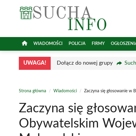
Przejdź
do
treści
WIADOMOŚCI
POLICJA
FIRMY
OGŁOSZENI
UWAGA!
Dołącz do nowej grupy
Such
Strona główna
/
Wiadomości
/
Zaczyna się głosowanie w
Zaczyna się głosowa
Obywatelskim Woje