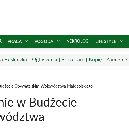
A
PRACA
POGODA
NEKROLOGI
LIFESTYLE
a Beskidzka - Ogłoszenia | Sprzedam | Kupię | Zamienię 
 Budżecie Obywatelskim Województwa Małopolskiego
nie w Budżecie
wództwa