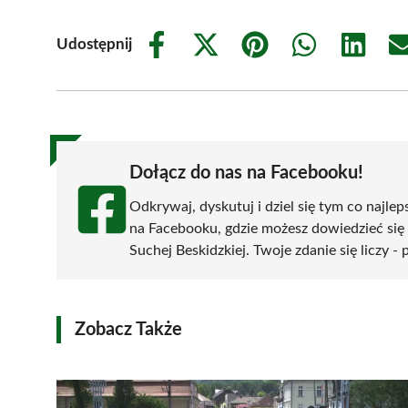
Udostępnij
Share
Share
Share
Share
Share
on
on
on
on
on
Facebook
X
Pinterest
WhatsApp
LinkedIn
(Twitter)
Dołącz do nas na Facebooku!
Odkrywaj, dyskutuj i dziel się tym co najlep
na Facebooku, gdzie możesz dowiedzieć się
Suchej Beskidzkiej. Twoje zdanie się liczy -
Zobacz Także