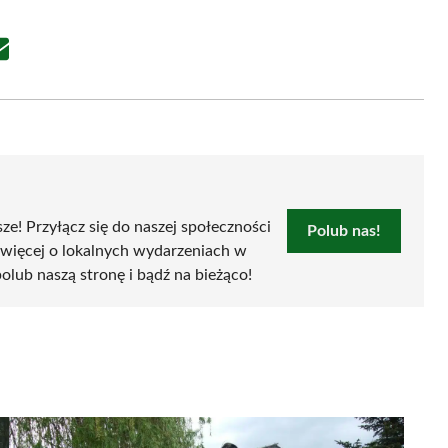
Share
on
Email
sze! Przyłącz się do naszej społeczności
Polub nas!
 więcej o lokalnych wydarzeniach w
 polub naszą stronę i bądź na bieżąco!