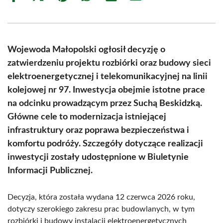
on
on
on
on
on
on
Facebook
X
Pinterest
WhatsApp
LinkedIn
Email
(Twitter)
Wojewoda Małopolski ogłosił decyzję o
zatwierdzeniu projektu rozbiórki oraz budowy sieci
elektroenergetycznej i telekomunikacyjnej na linii
kolejowej nr 97. Inwestycja obejmie istotne prace
na odcinku prowadzącym przez Suchą Beskidzką.
Główne cele to modernizacja istniejącej
infrastruktury oraz poprawa bezpieczeństwa i
komfortu podróży. Szczegóły dotyczące realizacji
inwestycji zostały udostępnione w Biuletynie
Informacji Publicznej.
Decyzja, która została wydana 12 czerwca 2026 roku,
dotyczy szerokiego zakresu prac budowlanych, w tym
rozbiórki i budowy instalacji elektroenergetycznych