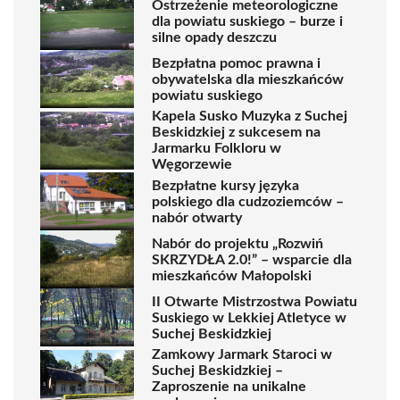
Ostrzeżenie meteorologiczne
dla powiatu suskiego – burze i
silne opady deszczu
Bezpłatna pomoc prawna i
obywatelska dla mieszkańców
powiatu suskiego
Kapela Susko Muzyka z Suchej
Beskidzkiej z sukcesem na
Jarmarku Folkloru w
Węgorzewie
Bezpłatne kursy języka
polskiego dla cudzoziemców –
nabór otwarty
Nabór do projektu „Rozwiń
SKRZYDŁA 2.0!” – wsparcie dla
mieszkańców Małopolski
II Otwarte Mistrzostwa Powiatu
Suskiego w Lekkiej Atletyce w
Suchej Beskidzkiej
Zamkowy Jarmark Staroci w
Suchej Beskidzkiej –
Zaproszenie na unikalne