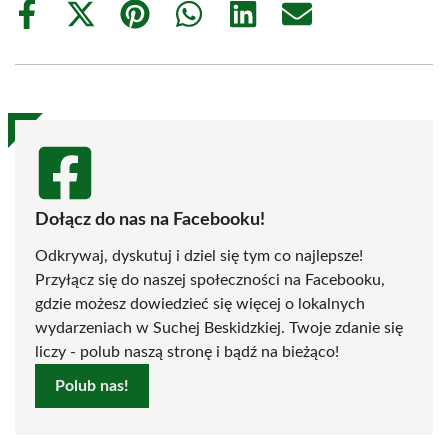
Share
Share
Share
Share
Share
Share
on
on
on
on
on
on
Facebook
X
Pinterest
WhatsApp
LinkedIn
Email
(Twitter)
Dołącz do nas na Facebooku!
Odkrywaj, dyskutuj i dziel się tym co najlepsze!
Przyłącz się do naszej społeczności na Facebooku,
gdzie możesz dowiedzieć się więcej o lokalnych
wydarzeniach w Suchej Beskidzkiej. Twoje zdanie się
liczy - polub naszą stronę i bądź na bieżąco!
Polub nas!