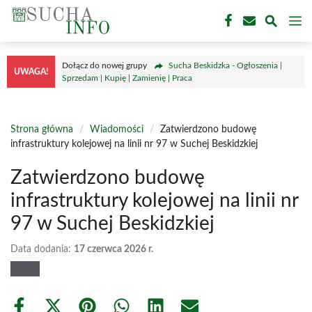
Przejdź
M
do
treści
Dołącz do nowej grupy
Sucha Beskidzka - Ogłoszenia |
UWAGA!
Sprzedam | Kupię | Zamienię | Praca
Strona główna
/
Wiadomości
/
Zatwierdzono budowę
infrastruktury kolejowej na linii nr 97 w Suchej Beskidzkiej
Zatwierdzono budowę
infrastruktury kolejowej na linii nr
97 w Suchej Beskidzkiej
Data dodania:
17 czerwca 2026 r.
Share
Share
Share
Share
Share
Share