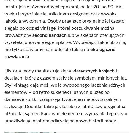
Inspiruje się różnorodnymi epokami, od lat 20. po 80. XX
wieku i wyróżnia się unikalnym designem oraz wysoką
jakością wykonania. Osoby pragnące oryginalności często
sięgają po odzież vintage, której poszukiwanie można
prowadzić w
second handach
lub w sklepach oferujących
wyselekcjonowane egzemplarze. Wybierając takie ubrania,
nie tylko stawiamy na modę, ale także na
ekologiczne
rozwiązania
.
Historia mody manifestuje się w
klasycznych krojach
i
detalach, które z czasem stały się symbolami minionych lat.
Styl vintage daje możliwość swobodnego łączenia różnych
elementów – od retro sukienek i luźnych bluzek po
dżinsowe kurtki, co sprzyja tworzeniu niepowtarzalnych
stylizacji. Dodatki, takie jak torebki z lat 60. czy oryginalna
biżuteria, są nieodłącznym elementem wyrażania tego stylu,
umożliwiając osobom odkrycie na nowo historii mody.