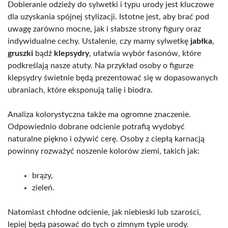
Dobieranie odzieży do sylwetki i typu urody jest kluczowe
dla uzyskania spójnej stylizacji. Istotne jest, aby brać pod
uwagę zarówno mocne, jak i słabsze strony figury oraz
indywidualne cechy. Ustalenie, czy mamy sylwetkę
jabłka
,
gruszki
bądź
klepsydry
, ułatwia wybór fasonów, które
podkreślają nasze atuty. Na przykład osoby o figurze
klepsydry świetnie będą prezentować się w dopasowanych
ubraniach, które eksponują talię i biodra.
Analiza kolorystyczna także ma ogromne znaczenie.
Odpowiednio dobrane odcienie potrafią wydobyć
naturalne piękno i ożywić cerę. Osoby z ciepłą karnacją
powinny rozważyć noszenie kolorów ziemi, takich jak:
brązy,
zieleń.
Natomiast chłodne odcienie, jak niebieski lub szarości,
lepiej będą pasować do tych o zimnym typie urody.