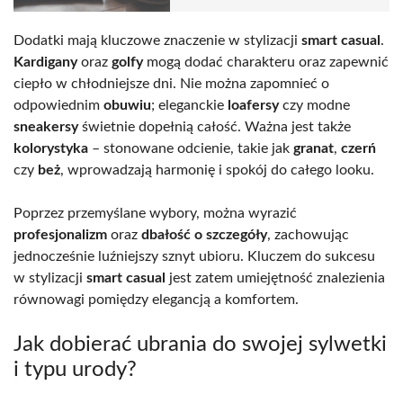
Dodatki mają kluczowe znaczenie w stylizacji
smart casual
.
Kardigany
oraz
golfy
mogą dodać charakteru oraz zapewnić
ciepło w chłodniejsze dni. Nie można zapomnieć o
odpowiednim
obuwiu
; eleganckie
loafersy
czy modne
sneakersy
świetnie dopełnią całość. Ważna jest także
kolorystyka
– stonowane odcienie, takie jak
granat
,
czerń
czy
beż
, wprowadzają harmonię i spokój do całego looku.
Poprzez przemyślane wybory, można wyrazić
profesjonalizm
oraz
dbałość o szczegóły
, zachowując
jednocześnie luźniejszy sznyt ubioru. Kluczem do sukcesu
w stylizacji
smart casual
jest zatem umiejętność znalezienia
równowagi pomiędzy elegancją a komfortem.
Jak dobierać ubrania do swojej sylwetki
i typu urody?