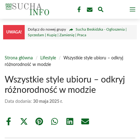
Przejdź
M
do
treści
Dołącz do nowej grupy
Sucha Beskidzka - Ogłoszenia |
UWAGA!
Sprzedam | Kupię | Zamienię | Praca
Strona główna
/
Lifestyle
/
Wszystkie style ubioru – odkryj
różnorodność w modzie
Wszystkie style ubioru – odkryj
różnorodność w modzie
Data dodania:
30 maja 2025 r.
Share
Share
Share
Share
Share
Share
on
on
on
on
on
on
Facebook
X
Pinterest
WhatsApp
LinkedIn
Email
(Twitter)