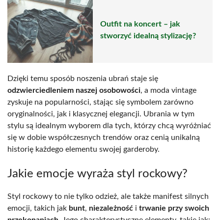
Outfit na koncert – jak
stworzyć idealną stylizację?
Dzięki temu sposób noszenia ubrań staje się
odzwierciedleniem naszej osobowości
, a moda vintage
zyskuje na popularności, stając się symbolem zarówno
oryginalności, jak i klasycznej elegancji. Ubrania w tym
stylu są idealnym wyborem dla tych, którzy chcą wyróżniać
się w dobie współczesnych trendów oraz cenią unikalną
historię każdego elementu swojej garderoby.
Jakie emocje wyraża styl rockowy?
Styl rockowy to nie tylko odzież, ale także manifest silnych
emocji, takich jak
bunt
,
niezależność
i
trwanie przy swoich
przekonaniach
. Jego charakterystyczne elementy, takie jak: