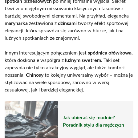
spotkań biznesowych
po mniej formalne wyjścia. Sekret
tkwi w umiejętnym miksowaniu klasycznych fasonów z
bardziej swobodnymi elementami. Na przykład, elegancka
marynarka
zestawiona z
dżinsami
tworzy efekt sportowej
elegancji, który sprawdza się zarówno w biurze, jak i na
luźnych spotkaniach ze znajomymi.
Innym interesującym połączeniem jest
spódnica ołówkowa
,
która doskonale współgra z
luźnym swetrem
. Taki set
zapewnia nie tylko atrakcyjny wygląd, ale także komfort
noszenia.
Chinosy
to kolejny uniwersalny wybór – można je
stylizować na wiele sposobów, zarówno w wersji
casualowej, jak i bardziej eleganckiej.
Jak ubierać się modnie?
Poradnik stylu dla mężczyzn