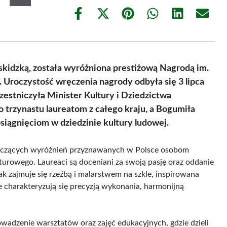
Share
Share
Share
Share
Share
Share
on
on
on
on
on
on
Facebook
X
Pinterest
WhatsApp
LinkedIn
Email
(Twitter)
skidzką, została wyróżniona prestiżową Nagrodą im.
”. Uroczystość wręczenia nagrody odbyła się 3 lipca
estniczyła Minister Kultury i Dziedzictwa
trzynastu laureatom z całego kraju, a Bogumiła
osiągnięciom w dziedzinie kultury ludowej.
znaczących wyróżnień przyznawanych w Polsce osobom
rowego. Laureaci są doceniani za swoją pasję oraz oddanie
k zajmuje się rzeźbą i malarstwem na szkle, inspirowana
e charakteryzują się precyzją wykonania, harmonijną
owadzenie warsztatów oraz zajęć edukacyjnych, gdzie dzieli