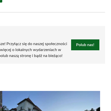
Share
on
Email
sze! Przyłącz się do naszej społeczności
Polub nas!
 więcej o lokalnych wydarzeniach w
 polub naszą stronę i bądź na bieżąco!