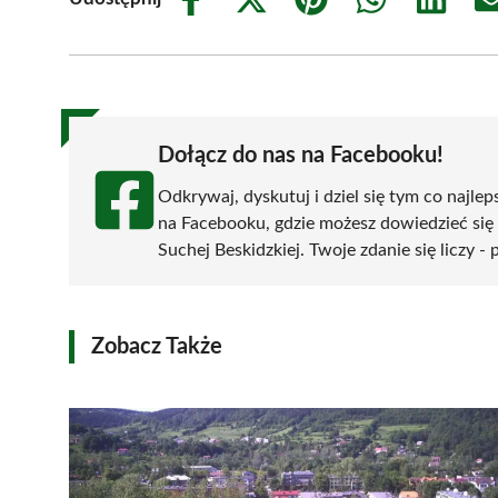
Share
Share
Share
Share
Share
on
on
on
on
on
Facebook
X
Pinterest
WhatsApp
LinkedIn
(Twitter)
Dołącz do nas na Facebooku!
Odkrywaj, dyskutuj i dziel się tym co najlep
na Facebooku, gdzie możesz dowiedzieć się
Suchej Beskidzkiej. Twoje zdanie się liczy -
Zobacz Także