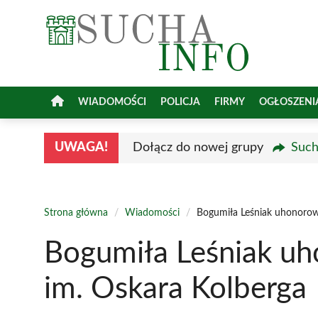
Przejdź
do
treści
WIADOMOŚCI
POLICJA
FIRMY
OGŁOSZENI
UWAGA!
Dołącz do nowej grupy
Such
Strona główna
/
Wiadomości
/
Bogumiła Leśniak uhonorow
Bogumiła Leśniak u
im. Oskara Kolberga