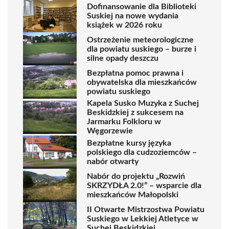
Dofinansowanie dla Biblioteki
Suskiej na nowe wydania
książek w 2026 roku
Ostrzeżenie meteorologiczne
dla powiatu suskiego – burze i
silne opady deszczu
Bezpłatna pomoc prawna i
obywatelska dla mieszkańców
powiatu suskiego
Kapela Susko Muzyka z Suchej
Beskidzkiej z sukcesem na
Jarmarku Folkloru w
Węgorzewie
Bezpłatne kursy języka
polskiego dla cudzoziemców –
nabór otwarty
Nabór do projektu „Rozwiń
SKRZYDŁA 2.0!” – wsparcie dla
mieszkańców Małopolski
II Otwarte Mistrzostwa Powiatu
Suskiego w Lekkiej Atletyce w
Suchej Beskidzkiej