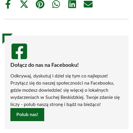
Share
Share
Share
Share
Share
Share
on
on
on
on
on
on
Facebook
X
Pinterest
WhatsApp
LinkedIn
Email
(Twitter)
Dołącz do nas na Facebooku!
Odkrywaj, dyskutuj i dziel się tym co najlepsze!
Przyłącz się do naszej społeczności na Facebooku,
gdzie możesz dowiedzieć się więcej o lokalnych
wydarzeniach w Suchej Beskidzkiej. Twoje zdanie się
liczy - polub naszą stronę i bądź na bieżąco!
Polub nas!