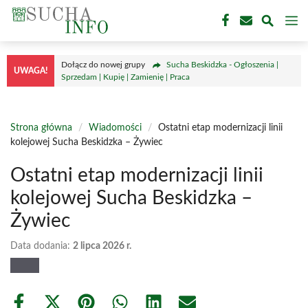
Przejdź
M
do
treści
Dołącz do nowej grupy
Sucha Beskidzka - Ogłoszenia |
UWAGA!
Sprzedam | Kupię | Zamienię | Praca
Strona główna
/
Wiadomości
/
Ostatni etap modernizacji linii
kolejowej Sucha Beskidzka – Żywiec
Ostatni etap modernizacji linii
kolejowej Sucha Beskidzka –
Żywiec
Data dodania:
2 lipca 2026 r.
Share
Share
Share
Share
Share
Share