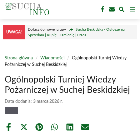
Przejdź
M
do
treści
Dołącz do nowej grupy
Sucha Beskidzka - Ogłoszenia |
UWAGA!
Sprzedam | Kupię | Zamienię | Praca
Strona główna
/
Wiadomości
/
Ogólnopolski Turniej Wiedzy
Pożarniczej w Suchej Beskidzkiej
Ogólnopolski Turniej Wiedzy
Pożarniczej w Suchej Beskidzkiej
Data dodania:
3 marca 2026 r.
Share
Share
Share
Share
Share
Share
on
on
on
on
on
on
Facebook
X
Pinterest
WhatsApp
LinkedIn
Email