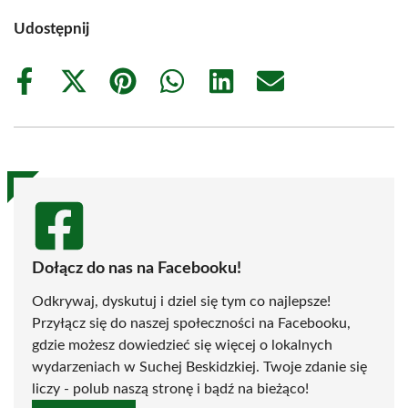
Udostępnij
Share
Share
Share
Share
Share
Share
on
on
on
on
on
on
Facebook
X
Pinterest
WhatsApp
LinkedIn
Email
(Twitter)
Dołącz do nas na Facebooku!
Odkrywaj, dyskutuj i dziel się tym co najlepsze!
Przyłącz się do naszej społeczności na Facebooku,
gdzie możesz dowiedzieć się więcej o lokalnych
wydarzeniach w Suchej Beskidzkiej. Twoje zdanie się
liczy - polub naszą stronę i bądź na bieżąco!