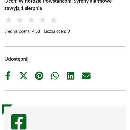
Oceń: W hołdzie Powstańcom: Syreny alarmowe
zawyją 1 sierpnia
★
★
★
★
★
Średnia ocena:
4.53
Liczba ocen:
9
Udostępnij
Share
Share
Share
Share
Share
Share
on
on
on
on
on
on
Facebook
X
Pinterest
WhatsApp
LinkedIn
Email
(Twitter)