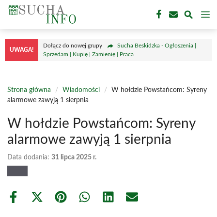
Przejdź
M
do
treści
Dołącz do nowej grupy
Sucha Beskidzka - Ogłoszenia |
UWAGA!
Sprzedam | Kupię | Zamienię | Praca
Strona główna
/
Wiadomości
/
W hołdzie Powstańcom: Syreny
alarmowe zawyją 1 sierpnia
W hołdzie Powstańcom: Syreny
alarmowe zawyją 1 sierpnia
Data dodania:
31 lipca 2025 r.
Share
Share
Share
Share
Share
Share
on
on
on
on
on
on
Facebook
X
Pinterest
WhatsApp
LinkedIn
Email