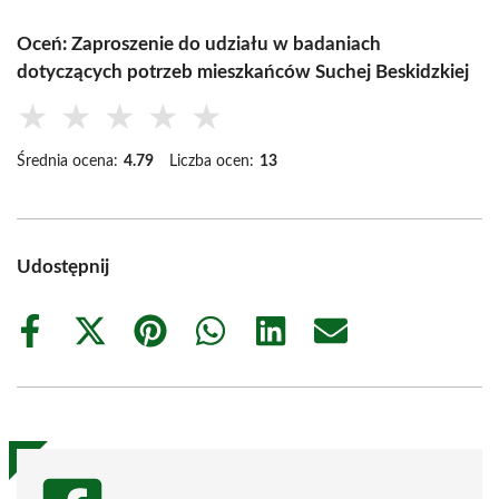
Oceń: Zaproszenie do udziału w badaniach
dotyczących potrzeb mieszkańców Suchej Beskidzkiej
★
★
★
★
★
Średnia ocena:
4.79
Liczba ocen:
13
Udostępnij
Share
Share
Share
Share
Share
Share
on
on
on
on
on
on
Facebook
X
Pinterest
WhatsApp
LinkedIn
Email
(Twitter)