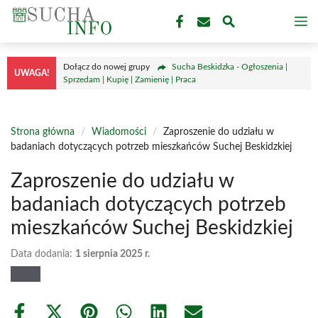
Przejdź
M
do
treści
Dołącz do nowej grupy
Sucha Beskidzka - Ogłoszenia |
UWAGA!
Sprzedam | Kupię | Zamienię | Praca
Strona główna
/
Wiadomości
/
Zaproszenie do udziału w
badaniach dotyczących potrzeb mieszkańców Suchej Beskidzkiej
Zaproszenie do udziału w
badaniach dotyczących potrzeb
mieszkańców Suchej Beskidzkiej
Data dodania:
1 sierpnia 2025 r.
Share
Share
Share
Share
Share
Share