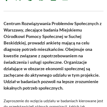
on
on
on
on
on
on
Facebook
X
Pinterest
WhatsApp
LinkedIn
Email
(Twitter)
Centrum Rozwiązywania Problemów Społecznych z
Warszawy, zlecające badania Miejskiemu
Ośrodkowi Pomocy Społecznej w Suchej
Beskidzkiej, prowadzi ankietę mającą na celu
diagnozę potrzeb mieszkańców. Obejmuje ona
kwestie związane z zapotrzebowaniem na
świadczenia i usługi społeczne. Organizacje
działające w obszarze ekonomii społecznej są
zachęcane do aktywnego udziału w tym projekcie.
Udział w badaniach pozwoli na lepsze zrozumienie
lokalnych potrzeb społecznych.
Zaproszenie do wzięcia udziału w badaniach kierowane jest
do przedstawicieli różnych organizacji, takich jak