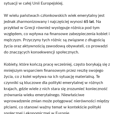
sytuacji w całej Unii Europejskiej.
W wielu państwach członkowskich wiek emerytalny jest
jednak zharmonizowany i najczęściej wynosi
65 lat
. Na
przykład w Grecji również występuje różnica pod tym
względem, co wpływa na finansowe zabezpieczenia kobiet i
mężczyzn. Przyczyny tych różnic są związane z długością
życia oraz aktywnością zawodową obywateli, co prowadzi
do znaczących konsekwencji społecznych.
Kobiety, które kończą pracę wcześniej, często borykają się z
mniejszym wsparciem finansowym przez resztę swojego
życia, co z kolei wpływa na ich sytuację materialną. Te
czynniki są kluczowe dla polityki emerytalnej w różnych
krajach, gdzie wiele z nich stara się zrozumieć konieczność
zrównania wieku emerytalnego. Niewłaściwe
wprowadzenie zmian może potęgować nierówności między
płciami, co stanowi ważny temat w kontekście polityki
społecznej i ekonomicznej w Europie.