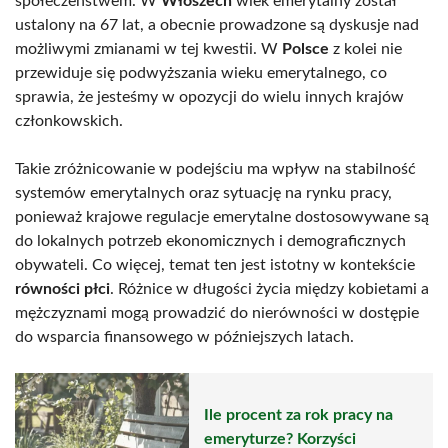
społeczeństwem. W
Włoszech
wiek emerytalny został
ustalony na 67 lat, a obecnie prowadzone są dyskusje nad
możliwymi zmianami w tej kwestii. W
Polsce
z kolei nie
przewiduje się podwyższania wieku emerytalnego, co
sprawia, że jesteśmy w opozycji do wielu innych krajów
członkowskich.
Takie zróżnicowanie w podejściu ma wpływ na stabilność
systemów emerytalnych oraz sytuację na rynku pracy,
ponieważ krajowe regulacje emerytalne dostosowywane są
do lokalnych potrzeb ekonomicznych i demograficznych
obywateli. Co więcej, temat ten jest istotny w kontekście
równości płci
. Różnice w długości życia między kobietami a
mężczyznami mogą prowadzić do nierówności w dostępie
do wsparcia finansowego w późniejszych latach.
Ile procent za rok pracy na
emeryturze? Korzyści