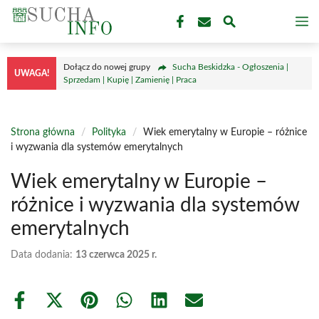
Przejdź
M
do
treści
Dołącz do nowej grupy
Sucha Beskidzka - Ogłoszenia |
UWAGA!
Sprzedam | Kupię | Zamienię | Praca
Strona główna
/
Polityka
/
Wiek emerytalny w Europie – różnice
i wyzwania dla systemów emerytalnych
Wiek emerytalny w Europie –
różnice i wyzwania dla systemów
emerytalnych
Data dodania:
13 czerwca 2025 r.
Share
Share
Share
Share
Share
Share
on
on
on
on
on
on