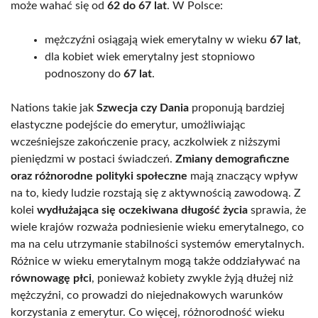
może wahać się od
62 do 67 lat
. W Polsce:
mężczyźni osiągają wiek emerytalny w wieku
67 lat
,
dla kobiet wiek emerytalny jest stopniowo
podnoszony do
67 lat
.
Nations takie jak
Szwecja czy Dania
proponują bardziej
elastyczne podejście do emerytur, umożliwiając
wcześniejsze zakończenie pracy, aczkolwiek z niższymi
pieniędzmi w postaci świadczeń.
Zmiany demograficzne
oraz różnorodne polityki społeczne
mają znaczący wpływ
na to, kiedy ludzie rozstają się z aktywnością zawodową. Z
kolei
wydłużająca się oczekiwana długość życia
sprawia, że
wiele krajów rozważa podniesienie wieku emerytalnego, co
ma na celu utrzymanie stabilności systemów emerytalnych.
Różnice w wieku emerytalnym mogą także oddziaływać na
równowagę płci
, ponieważ kobiety zwykle żyją dłużej niż
mężczyźni, co prowadzi do niejednakowych warunków
korzystania z emerytur. Co więcej, różnorodność wieku