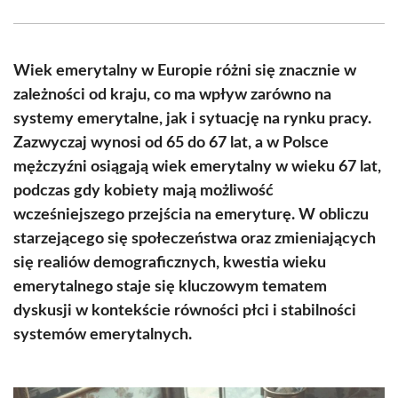
Facebook
X
Pinterest
WhatsApp
LinkedIn
Email
(Twitter)
Wiek emerytalny w Europie różni się znacznie w
zależności od kraju, co ma wpływ zarówno na
systemy emerytalne, jak i sytuację na rynku pracy.
Zazwyczaj wynosi od 65 do 67 lat, a w Polsce
mężczyźni osiągają wiek emerytalny w wieku 67 lat,
podczas gdy kobiety mają możliwość
wcześniejszego przejścia na emeryturę. W obliczu
starzejącego się społeczeństwa oraz zmieniających
się realiów demograficznych, kwestia wieku
emerytalnego staje się kluczowym tematem
dyskusji w kontekście równości płci i stabilności
systemów emerytalnych.