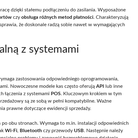
acę dzięki stałemu podłączeniu do zasilania. Wyposażone
ortów
czy
obsługa różnych metod płatności
. Charakteryzują
o sprawia, że doskonale radzą sobie nawet w wymagających
kalną z systemami
i wymaga zastosowania odpowiedniego oprogramowania,
iami. Nowoczesne modele kas często oferują
API
lub inne
ich łączenia z systemami
POS
. Kluczowym krokiem w tym
 sprzedażowy są ze sobą w pełni kompatybilne. Ważne
nia prawne dotyczące ewidencji sprzedaży.
ń po obu stronach. Wymaga to m.in. instalacji odpowiednich
jak
Wi-Fi
,
Bluetooth
czy przewody
USB
. Następnie należy
encjalne problemy i zapewnić bezproblemowe działanie