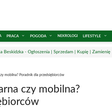
A
PRACA
POGODA
NEKROLOGI
LIFESTYLE
a Beskidzka - Ogłoszenia | Sprzedam | Kupię | Zamienię 
czy mobilna? Poradnik dla przedsiębiorców
narna czy mobilna?
iębiorców