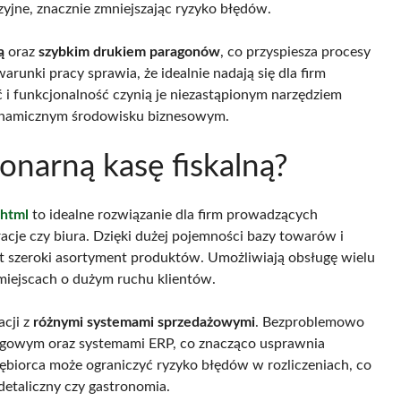
yzyjne, znacznie zmniejszając ryzyko błędów.
ą
oraz
szybkim drukiem paragonów
, co przyspiesza procesy
runki pracy sprawia, że idealnie nadają się dla firm
 i funkcjonalność czynią je niezastąpionym narzędziem
ynamicznym środowisku biznesowym.
onarną kasę fiskalną?
.html
to idealne rozwiązanie dla firm prowadzących
racje czy biura. Dzięki dużej pojemności bazy towarów i
st szeroki asortyment produktów. Umożliwiają obsługę wielu
 miejscach o dużym ruchu klientów.
acji z
różnymi systemami sprzedażowymi
. Bezproblemowo
gowym oraz systemami ERP, co znacząco usprawnia
ębiorca może ograniczyć ryzyko błędów w rozliczeniach, co
detaliczny czy gastronomia.