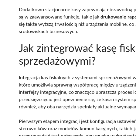
Dodatkowo stacjonarne kasy zapewniają niezawodną pr
są w zaawansowane funkcje, takie jak
drukowanie rap
się także wyższą trwałością niż urządzenia mobilne, c
środowiskach biznesowych.
Jak zintegrować kasę fis
sprzedażowymi?
Integracja kas fiskalnych z systemami sprzedażowym
które umożliwia sprawną współpracę między urządzen
interfejsy integracyjne, co znacząco upraszcza proces 
przedsięwzięciu jest upewnienie się, że kasa i system
również, aby oba narzędzia spełniały aktualne wymaga
Pierwszym etapem integracji jest konfiguracja ustawie
sterowników oraz modułów komunikacyjnych, takich 
przeprowadzić test połączenia, aby szybko wykryć pot