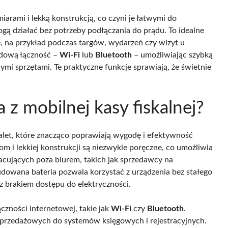
iarami i lekką konstrukcją, co czyni je łatwymi do
 działać bez potrzeby podłączania do prądu. To idealne
, na przykład podczas targów, wydarzeń czy wizyt u
odową łączność –
Wi-Fi
lub
Bluetooth
– umożliwiając szybką
i sprzętami. Te praktyczne funkcje sprawiają, że świetnie
a z mobilnej kasy fiskalnej?
zalet, które znacząco poprawiają wygodę i efektywność
m i lekkiej konstrukcji są niezwykle poręczne, co umożliwia
racujących poza biurem, takich jak sprzedawcy na
dowana bateria pozwala korzystać z urządzenia bez stałego
z brakiem dostępu do elektryczności.
zności internetowej, takie jak
Wi-Fi
czy
Bluetooth
.
przedażowych do systemów księgowych i rejestracyjnych.