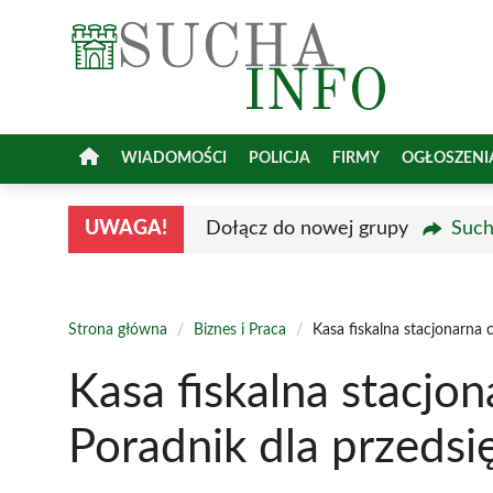
Przejdź
do
treści
WIADOMOŚCI
POLICJA
FIRMY
OGŁOSZENI
UWAGA!
Dołącz do nowej grupy
Such
Strona główna
/
Biznes i Praca
/
Kasa fiskalna stacjonarna 
Kasa fiskalna stacjo
Poradnik dla przeds